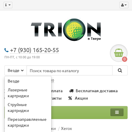
+7 (930) 165-20-55
ПН-ПТ, с 10:00 до 19:00
0
Везде
Например:
картридж xerox 3010
Везде
Лазерные
О компании
Оплата
Бесплатная доставка
картриджи
Гарантии
Контакты
Акции
Струйные
картриджи
Каталог
Перезаправляемые
картриджи
Лазерные картриджи
Xerox