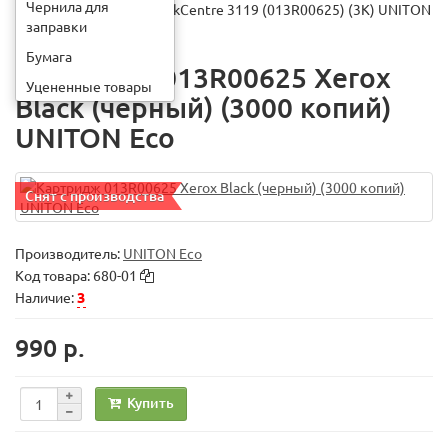
Чернила для
Картридж XEROX WorkCentre 3119 (013R00625) (3K) UNITON
заправки
Eco
Бумага
Картридж 013R00625 Xerox
Уцененные товары
Black (черный) (3000 копий)
UNITON Eco
Снят с производства
Производитель:
UNITON Eco
Код товара:
680-01
3
Наличие:
990 р.
Купить