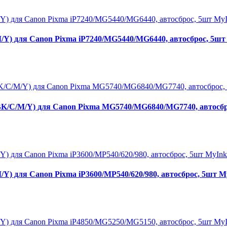
) для Canon Pixma iP7240/MG5440/MG6440, автосброс, 5шт
/C/M/Y) для Canon Pixma MG5740/MG6840/MG7740, автосбр
 для Canon Pixma iP3600/MP540/620/980, автосброс, 5шт M