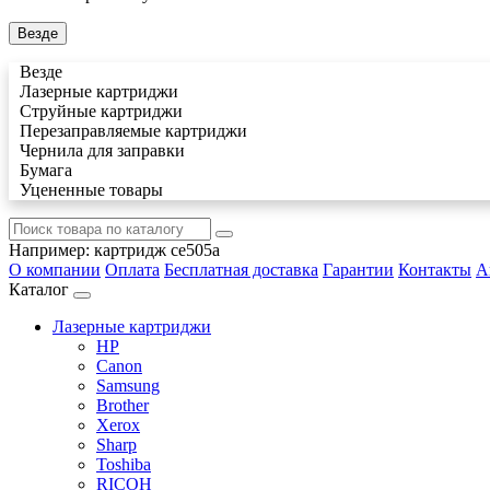
Везде
Везде
Лазерные картриджи
Струйные картриджи
Перезаправляемые картриджи
Чернила для заправки
Бумага
Уцененные товары
Например:
картридж ce505a
О компании
Оплата
Бесплатная доставка
Гарантии
Контакты
А
Каталог
Лазерные картриджи
HP
Canon
Samsung
Brother
Xerox
Sharp
Toshiba
RICOH