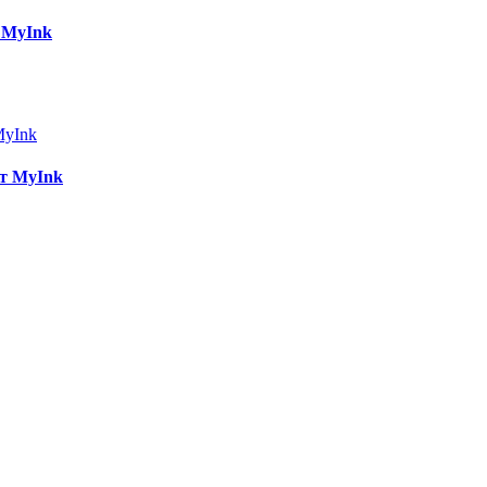
 MyInk
шт MyInk