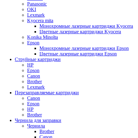
Panasonic
OKI
Lexmark
Kyocera mita
Монохромные лазерные картриджи Kyocera
Цветные лазерные картриджи Kyocera
Konika Minolta
Epson
Монохромные лазерные картриджи Epson
Цветные лазерные картриджи Epson
Струйные картриджи
HP
Epson
Canon
Brother
Lexmark
Перезаправляемые картриджи
Canon
Epson
HP
Brother
Чернила для заправки
Чернила
Brother
Canon