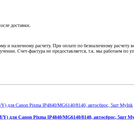
осле доставки.
у и наличному расчету. При оплате по безналичному расчету вс
лучении. Счет-фактура не предоставляется, т.к. мы работаем по
) для Canon Pixma IP4840/MG6140/8140, автосброс, 5шт M