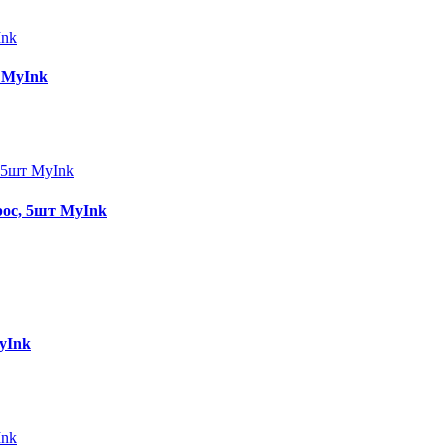
 MyInk
ос, 5шт MyInk
yInk