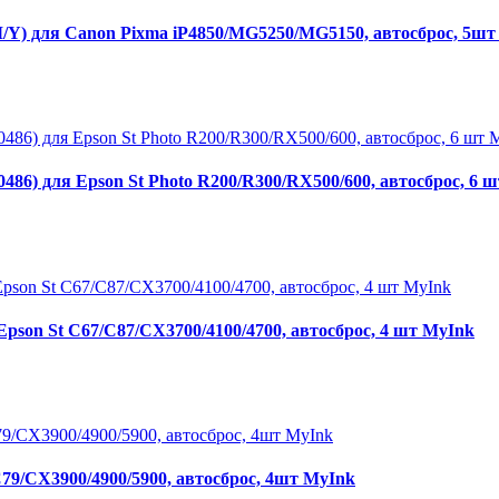
) для Canon Pixma iP4850/MG5250/MG5150, автосброс, 5шт
86) для Epson St Photo R200/R300/RX500/600, автосброс, 6 
pson St C67/C87/CX3700/4100/4700, автосброс, 4 шт MyInk
9/CX3900/4900/5900, автосброс, 4шт MyInk