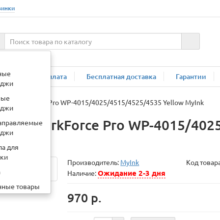
винки
:
картридж ce285a
ные
мпании
Оплата
Бесплатная доставка
Гарантии
иджи
ные
SON WorkForce Pro WP-4015/4025/4515/4525/4535 Yellow MyInk
иджи
SON WorkForce Pro WP-4015/4025
аправляемые
иджи
ла для
вки
Производитель:
MyInk
Код товар
а
Ожидание 2-3 дня
Наличие:
нные товары
970 р.