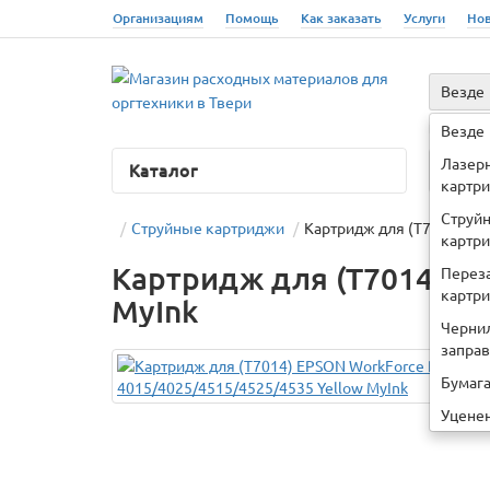
Организациям
Помощь
Как заказать
Услуги
Но
Везде
Например
Везде
Лазер
Каталог
О ко
картр
Струй
Струйные картриджи
Картридж для (T7014) EP
картр
Картридж для (T7014) EP
Перез
картр
MyInk
Черни
запра
Бумаг
Уцене