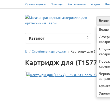
Организациям
Помощь
Как заказать
Услуги
Но
Везде
Например
Везде
Лазер
Каталог
О 
картр
Струй
Струйные картриджи
Картридж для (T1577) E
картр
Картридж для (T1577) EP
Перез
картр
Черни
запра
Бумаг
Уцене