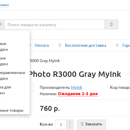
винки
:
картридж ce278a
ные
компании
Оплата
Бесплатная доставка
Гар
иджи
ные
PSON St Photo R3000 Gray MyInk
иджи
SON St Photo R3000 Gray MyInk
аправляемые
иджи
ла для
Производитель:
MyInk
Код товар
вки
Ожидание 2-3 дня
Наличие:
а
760 р.
нные товары
Заказать
Кол-во