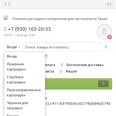
+7 (930) 165-20-55
ПН-ПТ, с 10:00 до 19:00
0
Везде
Например:
картридж xerox 3010
Везде
Лазерные
О компании
Оплата
Бесплатная доставка
картриджи
Гарантии
Контакты
Акции
Струйные
картриджи
Каталог
Перезаправляемые
картриджи
Струйные картриджи
Чернила для
Картридж для CANON CLI-471 XLY PIXMA MG7740/6840/5740
заправки
Yellow MyInk
Бумага