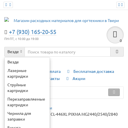
+7 (930) 165-20-55
ПН-ПТ, с 10:00 до 19:00
0
Везде
Например:
картридж ce278a
Везде
Лазерные
О компании
Оплата
Бесплатная доставка
картриджи
Гарантии
Контакты
Акции
Струйные
картриджи
Каталог
Перезаправляемые
картриджи
Струйные картриджи
Чернила для
Картридж для CANON CL-446XL PIXMA MG2440/2540/2840
заправки
Color (13ml) Myink Т/У
Бумага