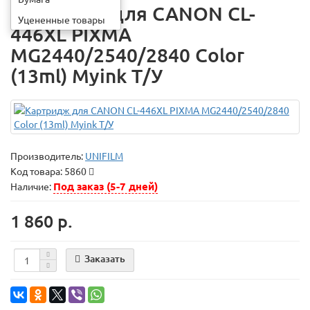
Картридж для CANON CL-
Уцененные товары
446XL PIXMA
MG2440/2540/2840 Color
(13ml) Myink Т/У
Производитель:
UNIFILM
Код товара:
5860
Под заказ (5-7 дней)
Наличие:
1 860 р.
Заказать