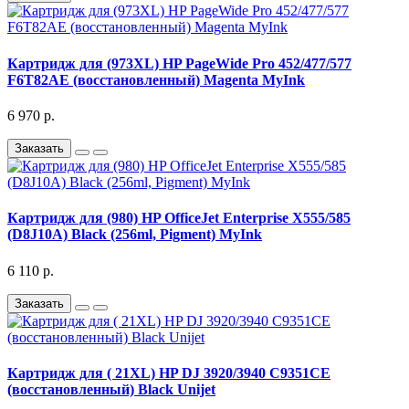
Картридж для (973XL) HP PageWide Pro 452/477/577
F6T82AE (восстановленный) Magenta MyInk
6 970 р.
Заказать
Картридж для (980) HP OfficeJet Enterprise X555/585
(D8J10A) Black (256ml, Pigment) MyInk
6 110 р.
Заказать
Картридж для ( 21XL) HP DJ 3920/3940 C9351CE
(восстановленный) Black Unijet