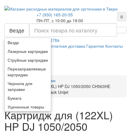
+7 (930) 165-20-55
0
ПН-ПТ, с 10:00 до 19:00
Везде
Например:
картридж ce278a
Везде
О компании
Оплата
Бесплатная доставка
Гарантии
Контакты
Лазерные картриджи
Акции
Каталог
Струйные картриджи
Перезаправляемые
картриджи
Струйные картриджи
Чернила для
Картридж для (122XL) HP DJ 1050/2050 CH563HE
заправки
(восстановленный) Black Unijet
Бумага
Уцененные товары
Картридж для (122XL)
HP DJ 1050/2050