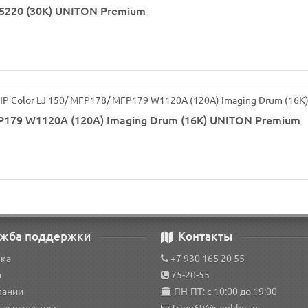
220 (30K) UNITON Premium
P179 W1120A (120A) Imaging Drum (16К) UNITON Premium
жба поддержки
Контакты
вка
+7 930 165 20 55
а
75-20-55
пании
ПН-ПТ: с 10:00 до 19:00
сные центры
trion69@rambler.ru