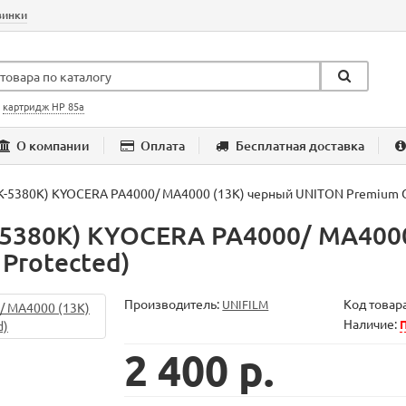
винки
:
картридж HP 85a
О компании
Оплата
Бесплатная доставка
K-5380K) KYOCERA PA4000/ MA4000 (13K) черный UNITON Premium G
-5380K) KYOCERA PA4000/ MA400
Protected)
Производитель:
Код товар
UNIFILM
Наличие:
П
2 400 р.