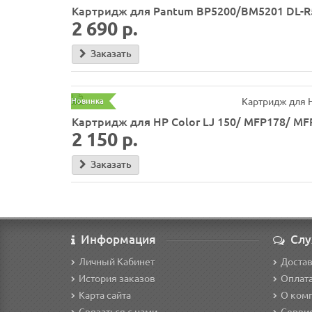
Картридж для Pantum BP5200/BM5201 DL-R5
2 690 р.
Заказать
Новинка
Картридж для HP Color LJ 150/ MFP178/ MF
2 150 р.
Заказать
Информация
Слу
Личный Кабинет
Доста
История заказов
Оплат
Карта сайта
О ком
Связаться с нами
Серви