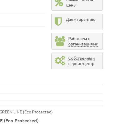
цены
Даем гарантию
Работаем с
организациями
Собственный
сервис-центр
 (Eco Protected)