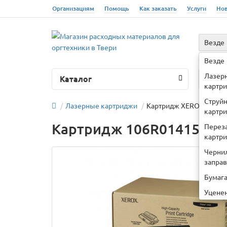
Организациям
Помощь
Как заказать
Услуги
Но
Везде
Например
Везде
Лазер
Каталог
О 
картр
Струй
Лазерные картриджи
Картридж XEROX Phaser 
картр
Картридж 106R01415 Xero
Перез
картр
Черни
запра
Бумаг
Уцене