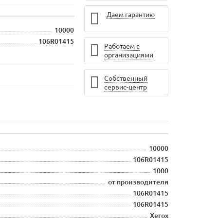
Даем гарантию
10000
106R01415
Работаем с
организациями
Собственный
сервис-центр
10000
106R01415
1000
от производителя
106R01415
106R01415
Xerox