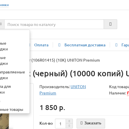
винки
:
картридж HP 85a
ные
компании
Оплата
Бесплатная доставка
Гар
иджи
ные
3435 Print Cartr (106R01415) (10K) UNITON Premium
иджи
x Black (черный) (10000 копий)
аправляемые
иджи
ла для
Производитель:
UNITON
Код товар
вки
Premium
Наличие:
а
1 850 р.
нные товары
Заказать
Кол-во