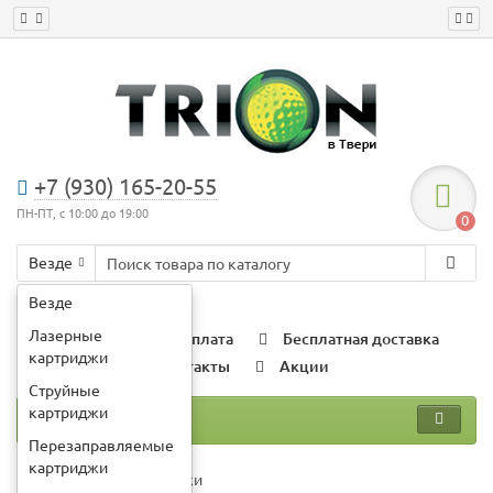
+7 (930) 165-20-55
ПН-ПТ, с 10:00 до 19:00
0
Везде
Например:
картридж ce505a
Везде
Лазерные
О компании
Оплата
Бесплатная доставка
картриджи
Гарантии
Контакты
Акции
Струйные
картриджи
Каталог
Перезаправляемые
картриджи
Лазерные картриджи