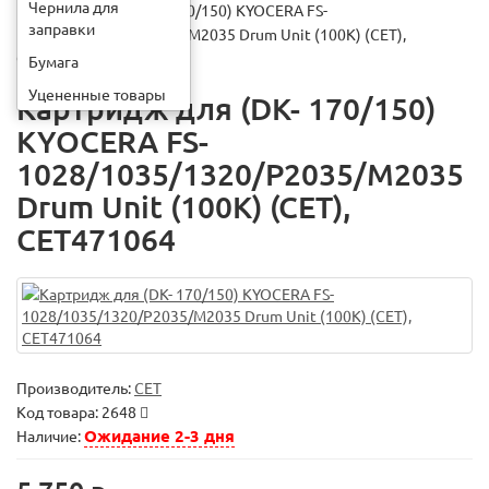
Чернила для
Картридж для (DK- 170/150) KYOCERA FS-
заправки
1028/1035/1320/P2035/M2035 Drum Unit (100K) (CET),
CET471064
Бумага
Уцененные товары
Картридж для (DK- 170/150)
KYOCERA FS-
1028/1035/1320/P2035/M2035
Drum Unit (100K) (CET),
CET471064
Производитель:
CET
Код товара:
2648
Ожидание 2-3 дня
Наличие: