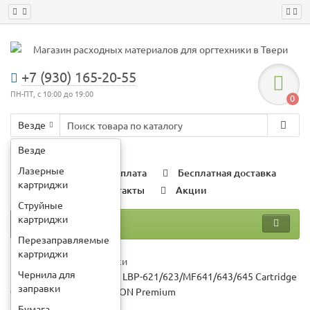
+7 (930) 165-20-55
ПН-ПТ, с 10:00 до 19:00
0
Везде
Например:
картридж HP 85a
Везде
Лазерные
О компании
Оплата
Бесплатная доставка
картриджи
Гарантии
Контакты
Акции
Струйные
картриджи
Каталог
Перезаправляемые
картриджи
Лазерные картриджи
Чернила для
Картридж для CANON LBP-621/623/MF641/643/645 Cartridge
заправки
054H Y желт (2,3K) UNITON Premium
Бумага