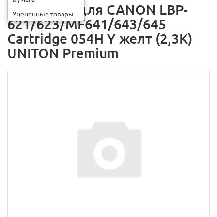
Картридж для CANON LBP-
Уцененные товары
621/623/MF641/643/645
Cartridge 054H Y желт (2,3K)
UNITON Premium