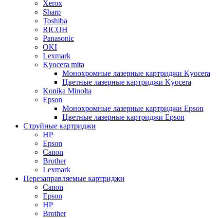
Xerox
Sharp
Toshiba
RICOH
Panasonic
OKI
Lexmark
Kyocera mita
Монохромные лазерные картриджи Kyocera
Цветные лазерные картриджи Kyocera
Konika Minolta
Epson
Монохромные лазерные картриджи Epson
Цветные лазерные картриджи Epson
Струйные картриджи
HP
Epson
Canon
Brother
Lexmark
Перезаправляемые картриджи
Canon
Epson
HP
Brother