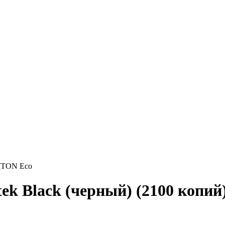
NITON Eco
tek Black (черный) (2100 копи