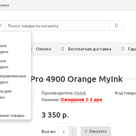
винки
:
картридж HP 78a
ные
компании
Оплата
Бесплатная доставка
Гар
иджи
ные
 MyInk
иджи
аправляемые
SON St Pro 4900 Orange MyInk
иджи
ла для
Производитель:
MyInk
Код товар
вки
Ожидание 2-3 дня
Наличие:
а
3 350 р.
нные товары
Заказать
Кол-во