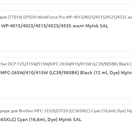
 WP-4015/4025/4515/4525/4535 желт MyInk SAL
FC-265W/410/415W (LC39/985BK) Black (12 ml, Dye) MyIn
5XLC) Cyan (16,6ml, Dye) MyInk SAL