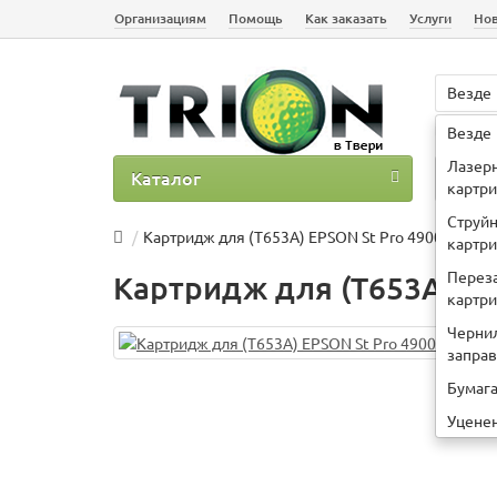
Организациям
Помощь
Как заказать
Услуги
Но
Везде
Например
Везде
Лазер
Каталог
О 
картр
Струй
Картридж для (T653A) EPSON St Pro 4900 Orange
картр
Перез
Картридж для (T653A) EP
картр
Черни
запра
Бумаг
Уцене