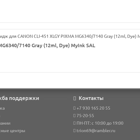
6340/7140 Gray (12ml, Dye) MyInk SAL
жба поддержки
Контакты
ка
+7 930 165 20 55
а
75-20-55
пании
ПН-ПТ: с 10:00 до 19:00
сные центры
trion69@rambler.ru