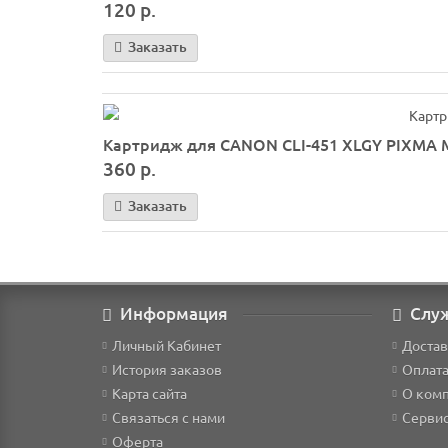
120 р.
Заказать
Картридж для CANON CLI-451 XLGY PIXMA MG
360 р.
Заказать
Информация
Слу
Личный Кабинет
Достав
История заказов
Оплат
Карта сайта
О ком
Связаться с нами
Серви
Оферта