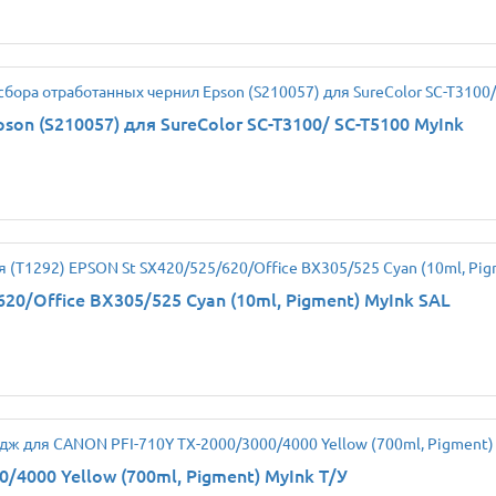
on (S210057) для SureColor SC-T3100/ SC-T5100 MyInk
20/Office BX305/525 Cyan (10ml, Pigment) MyInk SAL
4000 Yellow (700ml, Pigment) MyInk Т/У