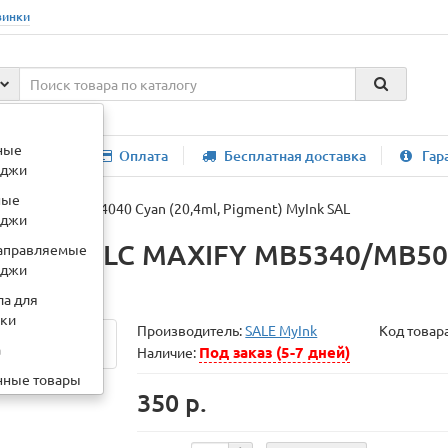
винки
:
картридж HP 78a
ные
компании
Оплата
Бесплатная доставка
Гар
иджи
ные
0/MB5040/iB4040 Cyan (20,4ml, Pigment) MyInk SAL
иджи
-2400XLC MAXIFY MB5340/MB5040
аправляемые
иджи
ла для
вки
Производитель:
SALE MyInk
Код товар
а
Под заказ (5-7 дней)
Наличие:
нные товары
350 р.