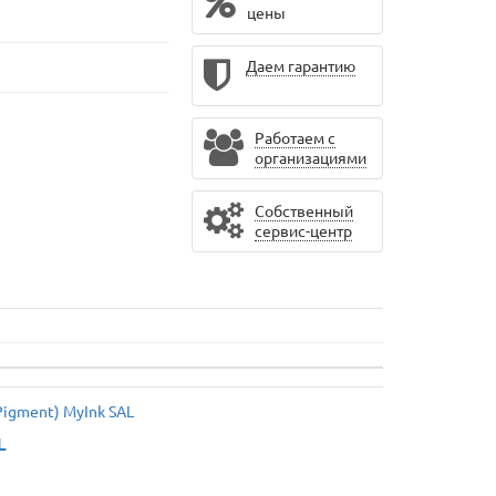
цены
Даем гарантию
Работаем с
организациями
Собственный
сервис-центр
L