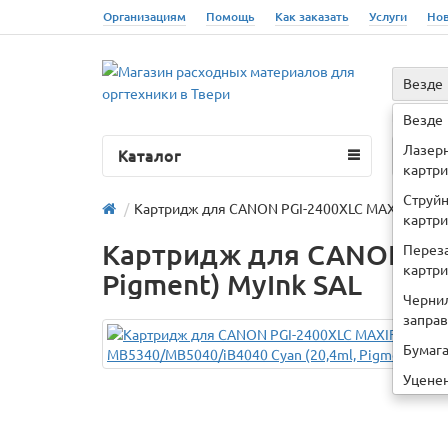
Организациям
Помощь
Как заказать
Услуги
Но
Везде
Например
Везде
Лазер
Каталог
О 
картр
Струй
Картридж для CANON PGI-2400XLC MAXIFY MB534
картр
Картридж для CANON PGI
Перез
картр
Pigment) MyInk SAL
Черни
запра
Бумаг
Уцене