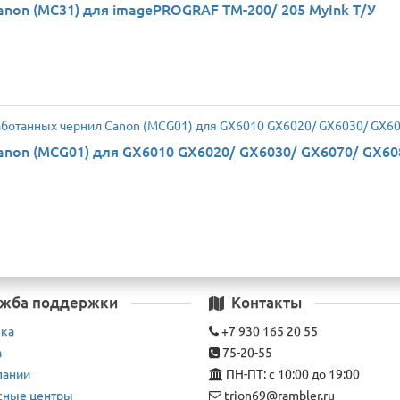
non (MC31) для imagePROGRAF TM-200/ 205 MyInk Т/У
anon (MCG01) для GX6010 GX6020/ GX6030/ GX6070/ GX60
жба поддержки
Контакты
вка
+7 930 165 20 55
а
75-20-55
пании
ПН-ПТ: с 10:00 до 19:00
сные центры
trion69@rambler.ru