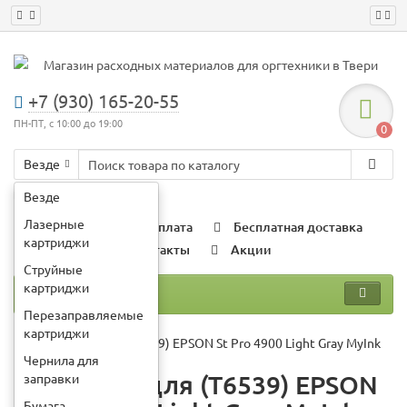
+7 (930) 165-20-55
ПН-ПТ, с 10:00 до 19:00
0
Везде
Например:
картридж HP 78a
Везде
Лазерные
О компании
Оплата
Бесплатная доставка
картриджи
Гарантии
Контакты
Акции
Струйные
картриджи
Каталог
Перезаправляемые
картриджи
Картридж для (T6539) EPSON St Pro 4900 Light Gray MyInk
Чернила для
Картридж для (T6539) EPSON
заправки
Бумага