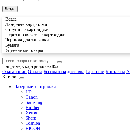
Везде
Везде
Лазерные картриджи
Струйные картриджи
Перезаправляемые картриджи
Чернила для заправки
Бумага
Уцененные товары
Например:
картридж ce285a
О компании
Оплата
Бесплатная доставка
Гарантии
Контакты
А
Каталог
Лазерные картриджи
HP
Canon
Samsung
Brother
Xerox
Sharp
Toshiba
RICOH