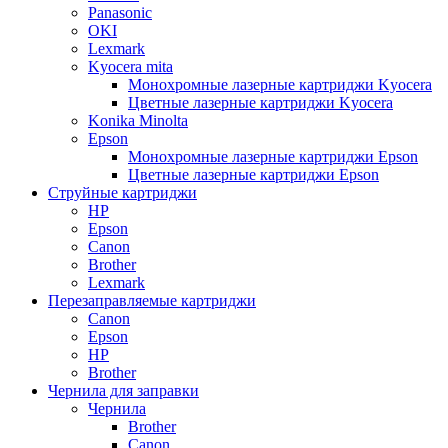
Panasonic
OKI
Lexmark
Kyocera mita
Монохромные лазерные картриджи Kyocera
Цветные лазерные картриджи Kyocera
Konika Minolta
Epson
Монохромные лазерные картриджи Epson
Цветные лазерные картриджи Epson
Струйные картриджи
HP
Epson
Canon
Brother
Lexmark
Перезаправляемые картриджи
Canon
Epson
HP
Brother
Чернила для заправки
Чернила
Brother
Canon