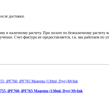
осле доставки.
у и наличному расчету. При оплате по безналичному расчету вс
лучении. Счет-фактура не предоставляется, т.к. мы работаем по
55, iPF760, iPF765 Magenta (130ml, Dye) MyInk