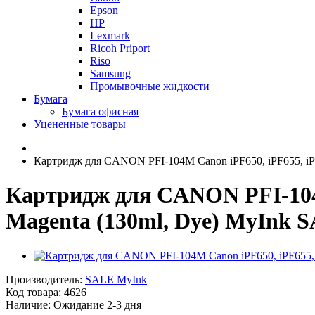
Epson
HP
Lexmark
Ricoh Priport
Riso
Samsung
Промывочные жидкости
Бумага
Бумага офисная
Уцененные товары
Картридж для CANON PFI-104M Canon iPF650, iPF655, iPF
Картридж для CANON PFI-104M 
Magenta (130ml, Dye) MyInk 
Производитель:
SALE MyInk
Код товара:
4626
Наличие:
Ожидание 2-3 дня