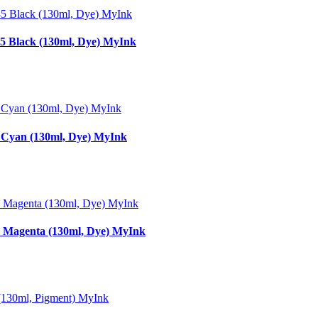
 Black (130ml, Dye) MyInk
Cyan (130ml, Dye) MyInk
 Magenta (130ml, Dye) MyInk