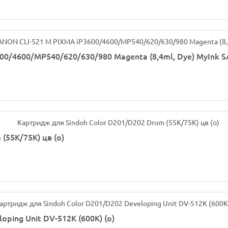
0/4600/MP540/620/630/980 Magenta (8,4ml, Dye) MyInk S
(55K/75K) цв (o)
ping Unit DV-512K (600K) (o)