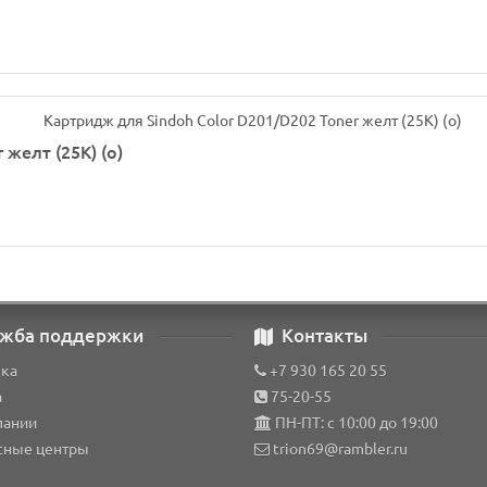
желт (25K) (o)
жба поддержки
Контакты
вка
+7 930 165 20 55
а
75-20-55
пании
ПН-ПТ: с 10:00 до 19:00
сные центры
trion69@rambler.ru