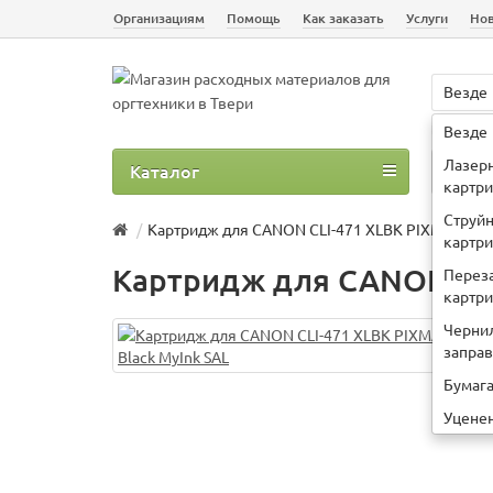
Организациям
Помощь
Как заказать
Услуги
Но
Везде
Например
Везде
Лазер
Каталог
О 
картр
Струй
Картридж для CANON CLI-471 XLBK PIXMA MG77
картр
Картридж для CANON CLI
Перез
картр
Черни
запра
Бумаг
Уцене