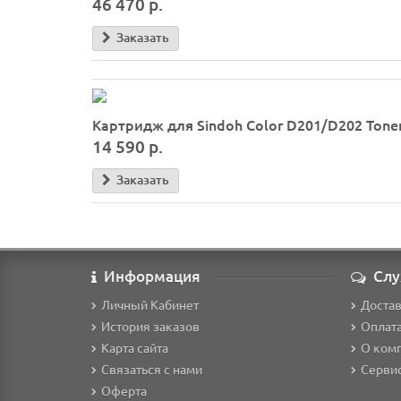
46 470 р.
Заказать
Картридж для Sindoh Color D201/D202 Toner 
14 590 р.
Заказать
Информация
Слу
Личный Кабинет
Доста
История заказов
Оплат
Карта сайта
О ком
Связаться с нами
Серви
Оферта