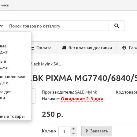
винки
:
картридж HP 85a
ные
компании
Оплата
Бесплатная доставка
Гар
иджи
ные
40/6840/5740 Black MyInk SAL
иджи
-471 XLBK PIXMA MG7740/6840/57
аправляемые
иджи
ла для
Производитель:
SALE MyInk
Код товар
вки
Ожидание 2-3 дня
Наличие:
а
250 р.
нные товары
Заказать
Кол-во