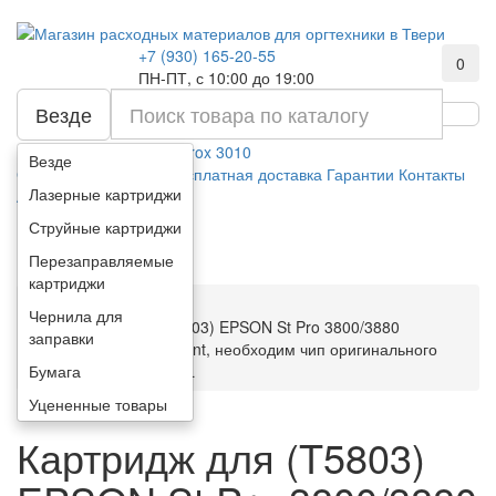
+7 (930) 165-20-55
0
ПН-ПТ, с 10:00 до 19:00
Везде
Например:
картридж xerox 3010
Везде
О компании
Оплата
Бесплатная доставка
Гарантии
Контакты
Лазерные картриджи
Акции
Каталог
Струйные картриджи
Перезаправляемые
картриджи
Чернила для
Картридж для (T5803) EPSON St Pro 3800/3880
заправки
Magenta (84ml, Pigment, необходим чип оригинального
Бумага
картриджа) MyInk SAL
Уцененные товары
Картридж для (T5803)