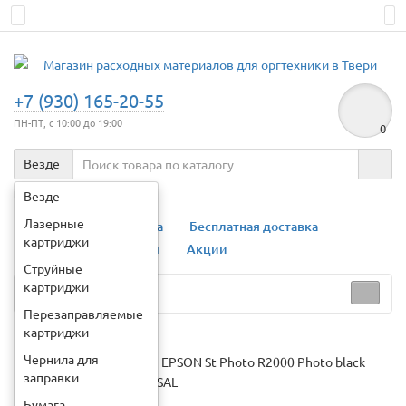
+7 (930) 165-20-55
ПН-ПТ, с 10:00 до 19:00
0
Везде
Например:
картридж ce285a
Везде
Лазерные
О компании
Оплата
Бесплатная доставка
картриджи
Гарантии
Контакты
Акции
Струйные
картриджи
Каталог
Перезаправляемые
картриджи
Чернила для
Картридж для (T1591) EPSON St Photo R2000 Photo black
заправки
(18,4ml, Pigment) MyInk SAL
Бумага