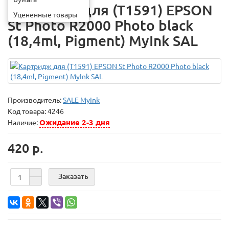
Картридж для (T1591) EPSON
Уцененные товары
St Photo R2000 Photo black
(18,4ml, Pigment) MyInk SAL
Производитель:
SALE MyInk
Код товара:
4246
Ожидание 2-3 дня
Наличие:
420 р.
Заказать