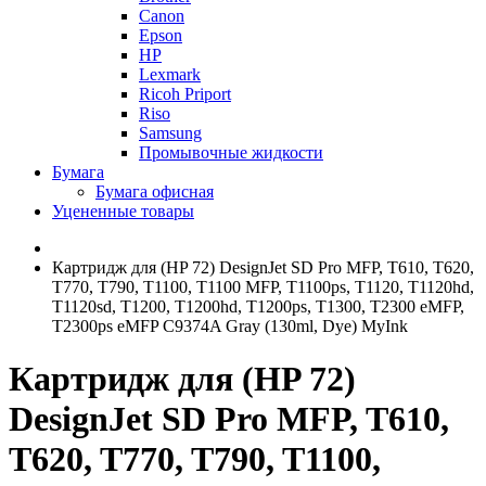
Canon
Epson
HP
Lexmark
Ricoh Priport
Riso
Samsung
Промывочные жидкости
Бумага
Бумага офисная
Уцененные товары
Картридж для (HP 72) DesignJet SD Pro MFP, T610, T620,
T770, T790, T1100, T1100 MFP, T1100ps, T1120, T1120hd,
T1120sd, T1200, T1200hd, T1200ps, T1300, T2300 eMFP,
T2300ps eMFP C9374A Gray (130ml, Dye) MyInk
Картридж для (HP 72)
DesignJet SD Pro MFP, T610,
T620, T770, T790, T1100,