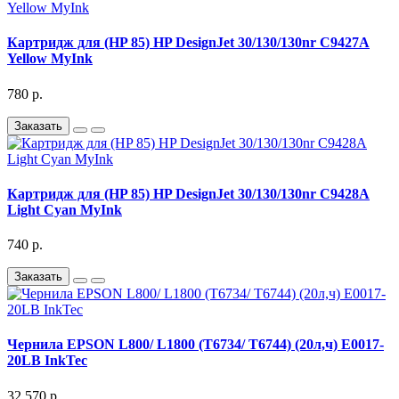
Картридж для (HP 85) HP DesignJet 30/130/130nr C9427A
Yellow MyInk
780 р.
Заказать
Картридж для (HP 85) HP DesignJet 30/130/130nr C9428A
Light Cyan MyInk
740 р.
Заказать
Чернила EPSON L800/ L1800 (T6734/ T6744) (20л,ч) E0017-
20LB InkTec
32 570 р.